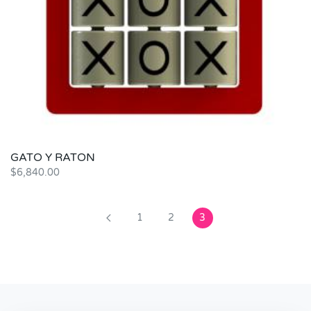
GATO Y RATON
$
6,840.00
1
2
3