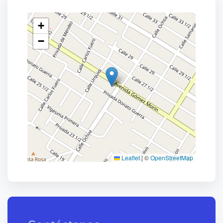
+
−
Leaflet
|
©
OpenStreetMap