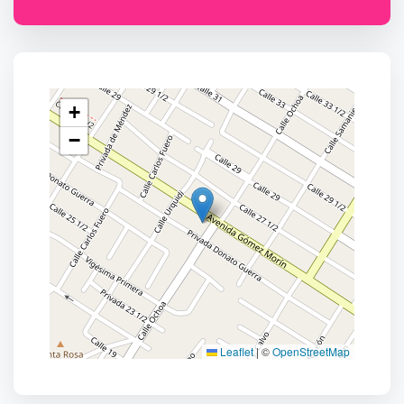
+
−
Leaflet
|
©
OpenStreetMap