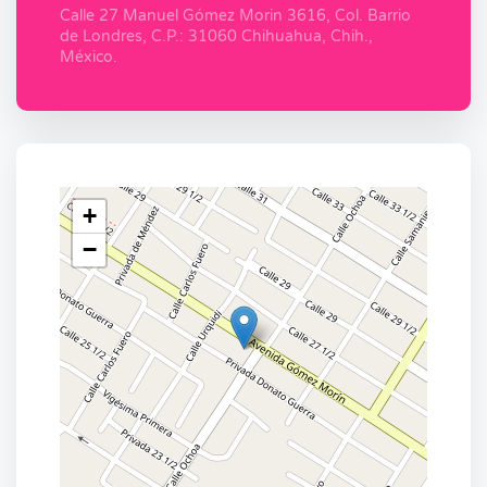
Calle 27 Manuel Gómez Morin 3616, Col. Barrio
de Londres, C.P.: 31060 Chihuahua, Chih.,
México.
+
−