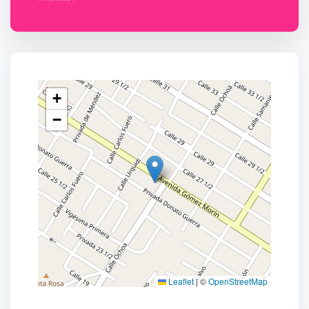
+
−
Leaflet
|
©
OpenStreetMap