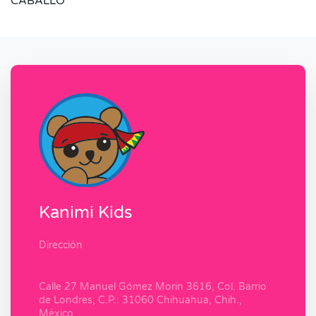
CABALLO
Kanimi Kids
Dirección
Calle 27 Manuel Gómez Morin 3616, Col. Barrio
de Londres, C.P.: 31060 Chihuahua, Chih.,
México.