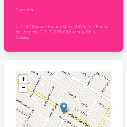
Dirección
Calle 27 Manuel Gómez Morin 3616, Col. Barrio
de Londres, C.P.: 31060 Chihuahua, Chih.,
México.
+
−