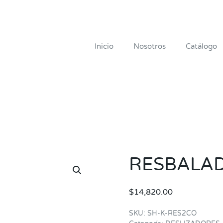
Inicio
Nosotros
Catálogo
RESBALAD
$
14,820.00
SKU:
SH-K-RES2CO