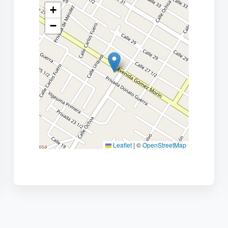
+
−
Leaflet
|
©
OpenStreetMap