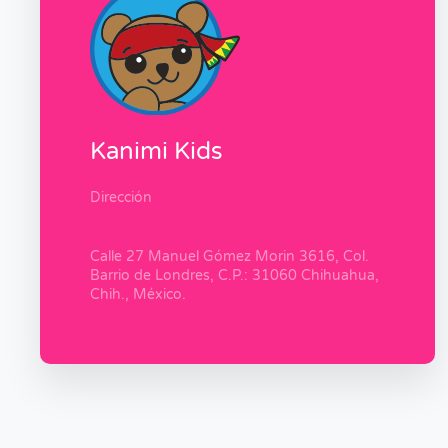
Kanimi Kids
Dirección
Calle 27 Manuel Gómez Morin 3616, Col.
Barrio de Londres, C.P.: 31060 Chihuahua,
Chih., México.