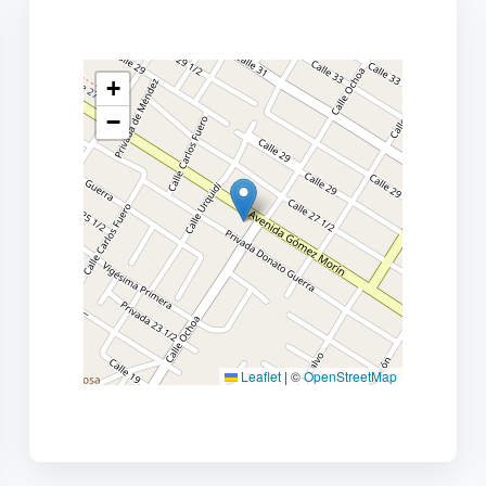
+
−
Leaflet
|
©
OpenStreetMap