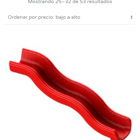
Ordenado
Mostrando 25–32 de 53 resultados
por
precio:
bajo
a
alto